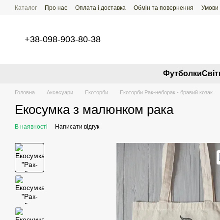
Перейти до основного контенту
Каталог
Про нас
Оплата і доставка
Обмін та повернення
Умови
+38-098-903-80-38
Футболки
Свi
Головна
Аксесуари
Екоторби
Екоторби Рак-неборак - бравий козак
Екосумка з малюнком рака
В наявності
Написати відгук