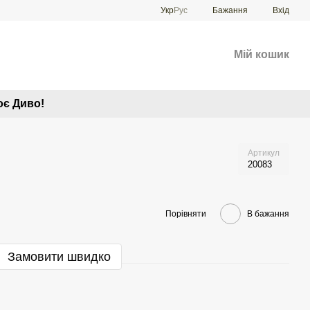
Укр
Рус
Бажання
Вхід
Мій кошик
оє Диво!
Артикул
20083
Порівняти
В бажання
Замовити швидко