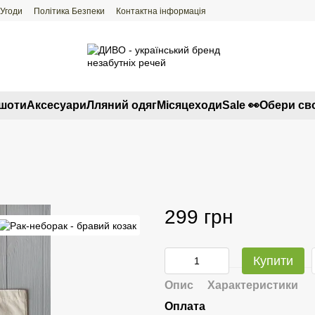
 Угоди
Політика Безпеки
Контактна інформація
тшоти
Аксесуари
Лляний одяг
Місяцеходи
Sale 👀
Обери св
299 грн
Купити
Опис
Характеристики
Оплата