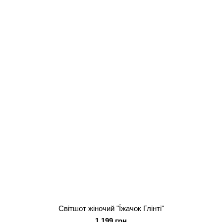
Світшот жіночий "Їжачок Глінті"
1 199 грн