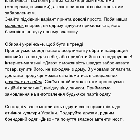
властивості. Всі вони різні за характерними якостями
(манерами, звичками), а також виняткові своїм строкатим
забарвленням.
Знайти підхідний варіант принта доволі просто. Побачивши
малюнок
вперше, ви одразу відчуєте прихильність, його
близькість по духу новому власнику.
Обирай українське, щоб бути в тренді
Пропонуємо серед нашого асортименту обрати найкращий
жіночий світшот для себе, або придбати його на подарунок. В
інтернет-магазині «Диво» є можливість швидко забронювати
товар, купити його, не виходячи з дому. З умовами оплати та
доставки продукції можна ознайомитись в спеціальних
розділах на сайті
. Своїм постійним клієнтам пропонуємо
акційні пропозиції, вигідну ціну, знижки. Приймаємо
замовлення на виготовлення будь-якої партії одягу.
Сьогодні у вас є можливість відчути свою причетність до
етнічної культури України. Подаруйте друзям, рідним
брендовий одяг «Диво» та почуття власної автентичності.