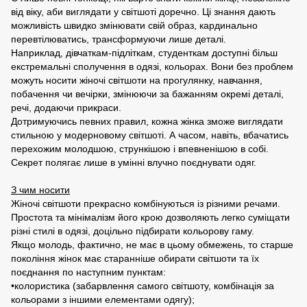
від віку, аби виглядати у світшоті доречно. Ці знання дають
можливість швидко змінювати свій образ, кардинально
перевтілюватись, трансформуючи лише деталі.
Наприклад, дівчаткам-підліткам, студенткам доступні більш
екстремальні сполучення в одязі, кольорах. Вони без проблем
можуть носити жіночі світшоти на прогулянку, навчання,
побачення чи вечірки, змінюючи за бажанням окремі деталі,
речі, додаючи прикраси.
Дотримуючись певних правил, кожна жінка зможе виглядати
стильною у модерновому світшоті. А часом, навіть, вбачатись
перехожим молодшою, стрункішою і впевненішою в собі.
Секрет полягає лише в умінні влучно поєднувати одяг.
З чим носити
Жіночі світшоти прекрасно комбінуються із різними речами.
Простота та мінімалізм його крою дозволяють легко суміщати
різні стилі в одязі, доцільно підбирати кольорову гаму.
Якщо молодь, фактично, не має в цьому обмежень, то старше
покоління жінок має старанніше обирати світшоти та їх
поєднання по наступним пунктам:
•колористика (забарвлення самого світшоту, комбінація за
кольорами з іншими елементами одягу);