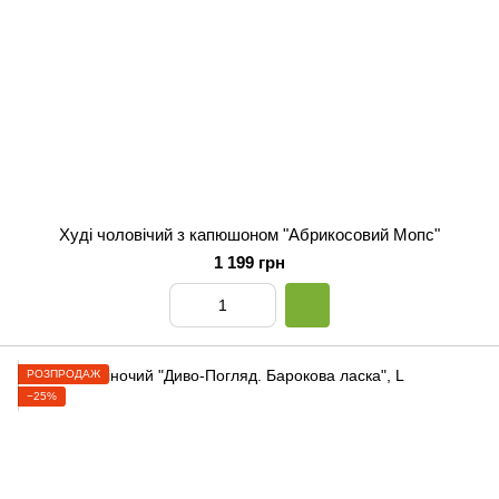
Худі чоловічий з капюшоном "Абрикосовий Мопс"
1 199 грн
РОЗПРОДАЖ
−25%