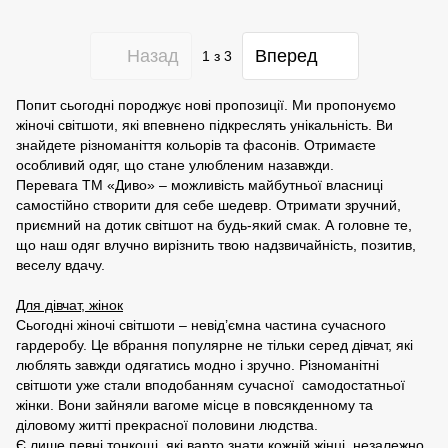
Назад
Вперед
1
з 3
Попит сьогодні породжує нові пропозиції. Ми пропонуємо
жіночі світшоти, які впевнено підкреслять унікальність. Ви
знайдете різноманіття кольорів та фасонів. Отримаєте
особливий одяг, що стане улюбленим назавжди.
Перевага ТМ «Диво» – можливість майбутньої власниці
самостійно створити для себе шедевр. Отримати зручний,
приємний на дотик світшот на будь-який смак. А головне те,
що наш одяг влучно вирізнить твою надзвичайність, позитив,
веселу вдачу.
Для дівчат, жінок
Сьогодні жіночі світшоти – невід’ємна частина сучасного
гардеробу. Це вбрання популярне не тільки серед дівчат, які
люблять завжди одягатись модно і зручно. Різноманітні
світшоти уже стали вподобанням сучасної самодостатньої
жінки. Вони зайняли вагоме місце в повсякденному та
діловому житті прекрасної половини людства.
Є лише певні тонкощі, які варто знати кожній жінці, незалежно