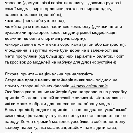
•фасони (доступні різні варіанти пошиву – довжина рукава і
самої моделі, виріз горловини, загальна ширина одягу,
наявність манжетів, застібок);
•тканина (легка або утеплена);
•комбінація із нижньою частиною комплекту (джинси, штани
вузького чи просторого крою, спідниці різної модифікації і
довжини, ділові та спортивні речі, шорти);
•використання в комплекті з сорочками (в тон або контрастні);
•поєднання із взуттям може бути доречне в залежності від
мети прогулянки (од більш зручних варіантів – балеток, чобіт
та кросівок до моделей на каблуку для ділових зустрічей).
Яскраві принти – національна приналежність
Старанна праця наших дизайнерів виявилась плідною не
тільки у створенні різних фасонів
жіночих світшотів
.
Особлива увага наших майстрів була направлена на розробку
принтів. Сьогодні в нашій колекції є велика кількість малюнків,
які ви можете обрати для нанесення на обрану модель.
Весь перелік брендових принтів – тісне поєднання української
символіки, фольклору та унікальної чуттєвості, щирості нашого
народу. Кожен окремий малюнок уособлює в собі неповторну
казкову тваринку, яка має певні, знайомі нам з дитинства,