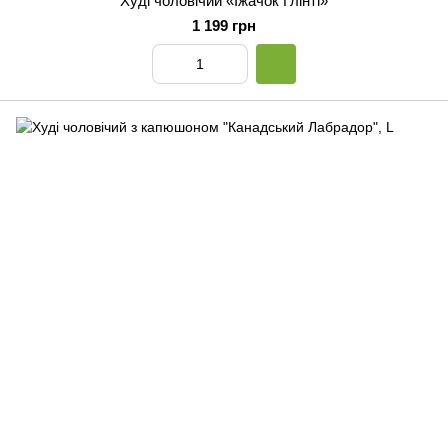
Худі чоловічий «Їжачок Глінті»
1 199 грн