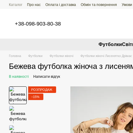
Перейти до основного контенту
Каталог
Про нас
Оплата і доставка
Обмін та повернення
Умови
+38-098-903-80-38
Футболки
Свi
Головна
Футболки
Футболки жіночі
Футболки жіночі Лисенятко Дрімає
Бежева футболка жіноча з лисеня
В наявності
Написати відгук
РОЗПРОДАЖ
−15%