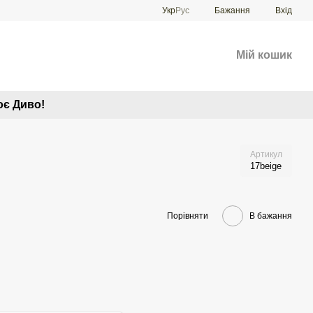
Укр
Рус
Бажання
Вхід
Мій кошик
оє Диво!
Артикул
17beige
Порівняти
В бажання