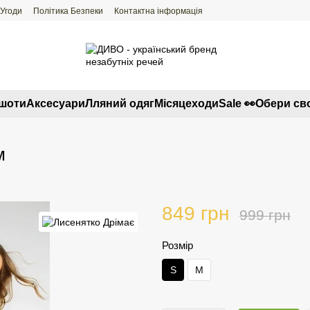
 Угоди
Політика Безпеки
Контактна інформація
тшоти
Аксесуари
Лляний одяг
Місяцеходи
Sale 👀
Обери св
м
849 грн
999 грн
Розмір
S
M