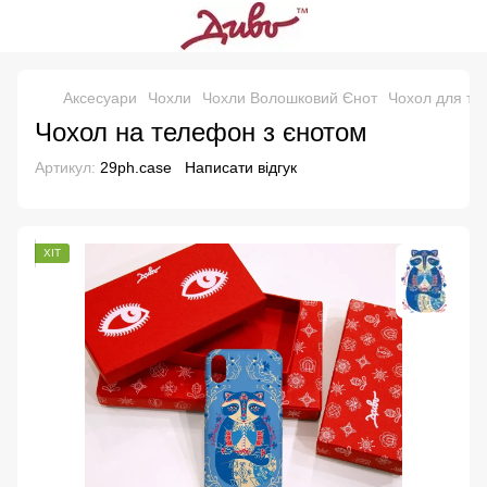
Аксесуари
Чохли
Чохли Волошковий Єнот
Чохол для те
Чохол на телефон з єнотом
Артикул:
29ph.case
Написати відгук
ХІТ