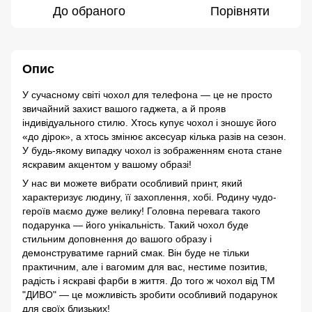
До обраного
Порівняти
Опис
У сучасному світі чохол для телефона — це не просто
звичайний захист вашого гаджета, а й прояв
індивідуального стилю. Хтось купує чохол і зношує його
«до дірок», а хтось змінює аксесуар кілька разів на сезон.
У будь-якому випадку чохол із зображенням єнота стане
яскравим акцентом у вашому образі!
У нас ви можете вибрати особливий принт, який
характеризує людину, її захоплення, хобі. Родину чудо-
героїв маємо дуже велику! Головна перевага такого
подарунка — його унікальність. Такий чохол буде
стильним доповнення до вашого образу і
демонструватиме гарний смак. Він буде не тільки
практичним, але і вагомим для вас, нестиме позитив,
радість і яскраві фарби в життя. До того ж чохол від ТМ
"ДИВО" — це можливість зробити особливий подарунок
для своїх близьких!