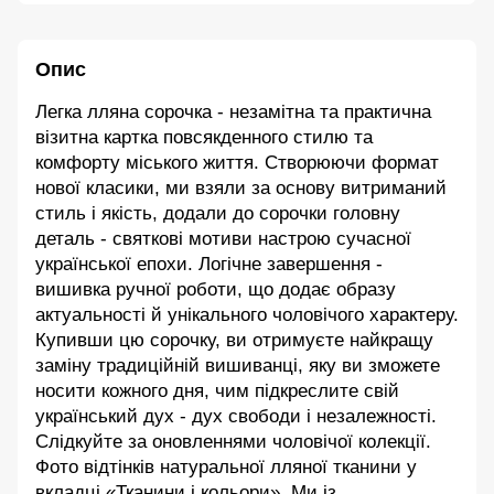
Опис
Легка лляна сорочка - незамітна та практична
візитна картка повсякденного стилю та
комфорту міського життя. Створюючи формат
нової класики, ми взяли за основу витриманий
стиль і якість, додали до сорочки головну
деталь - святкові мотиви настрою сучасної
української епохи. Логічне завершення -
вишивка ручної роботи, що додає образу
актуальності й унікального чоловічого характеру.
Купивши цю сорочку, ви отримуєте найкращу
заміну традиційній вишиванці, яку ви зможете
носити кожного дня, чим підкреслите свій
український дух - дух свободи і незалежності.
Слідкуйте за оновленнями чоловічої колекції.
Фото відтінків натуральної лляної тканини у
вкладці «Тканини і кольори». Ми із