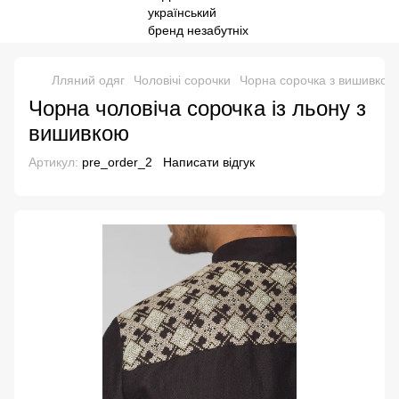
Лляний одяг
Чоловічі сорочки
Чорна сорочка з вишивкою
Чорна чоловіча сорочка із льону з
вишивкою
Артикул:
pre_order_2
Написати відгук