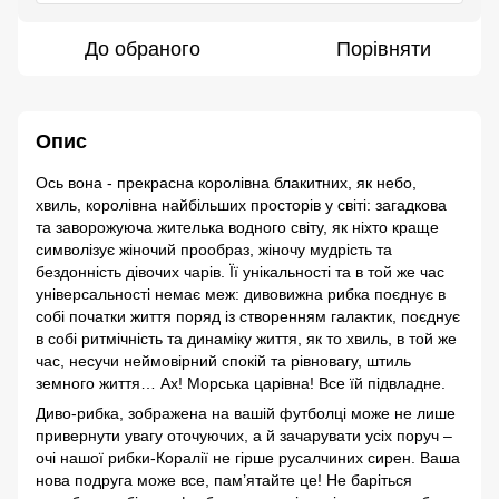
До обраного
Порівняти
Опис
Ось вона - прекрасна королівна блакитних, як небо,
хвиль, королівна найбільших просторів у світі: загадкова
та заворожуюча жителька водного світу, як ніхто краще
символізує жіночий прообраз, жіночу мудрість та
бездонність дівочих чарів. Її унікальності та в той же час
універсальності немає меж: дивовижна рибка поєднує в
собі початки життя поряд із створенням галактик, поєднує
в собі ритмічність та динаміку життя, як то хвиль, в той же
час, несучи неймовірний спокій та рівновагу, штиль
земного життя… Ах! Морська царівна! Все їй підвладне.
Диво-рибка, зображена на вашій футболці може не лише
привернути увагу оточуючих, а й зачарувати усіх поруч –
очі нашої рибки-Коралії не гірше русалчиних сирен. Ваша
нова подруга може все, пам’ятайте це! Не баріться