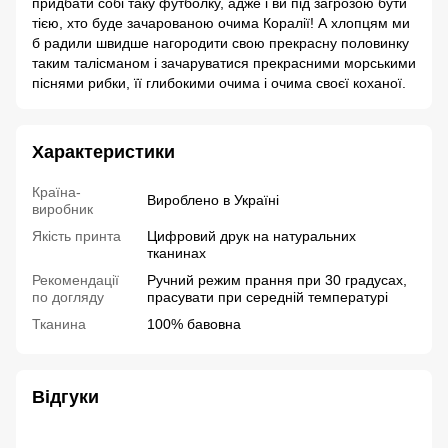
придбати собі таку футболку, адже і ви під загрозою бути
тією, хто буде зачарованою очима Коралії! А хлопцям ми
б радили швидше нагородити свою прекрасну половинку
таким талісманом і зачаруватися прекрасними морськими
піснями рибки, її глибокими очима і очима своєї коханої.
Характеристики
Країна-
Вироблено в Україні
виробник
Якість принта
Цифровий друк на натуральних
тканинах
Рекомендації
Ручний режим прання при 30 градусах,
по догляду
прасувати при середній температурі
Тканина
100% бавовна
Відгуки