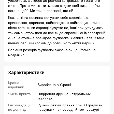
уособлювала любов до розкоші та красивого і багатого
життя. Проте ми, жінки, маємо задати собі питання "чи
погано це?". Ми точно впевнені, що ні!
Кожна жінка повинна почувати себе королівною,
принцесою, царицею, найкращою із найкращих! І лише
після того, як ви справді відчуєте це, інші почнуть думати
так само і ставитися до вас як до справжньої імператриці!
А наша стильна брендова футболка "Левиця Леля" стане
вашим першим кроком до розкішного життя цариць.
Варіація розмірів футболки вказана вище. Розмір на
моделі - S.
Характеристики
Країна-
Вироблено в Україні
виробник
Якість принта
Цифровий друк на натуральних
тканинах
Рекомендації
Ручний режим прання при 30 градусах,
по догляду
прасувати при середній температурі