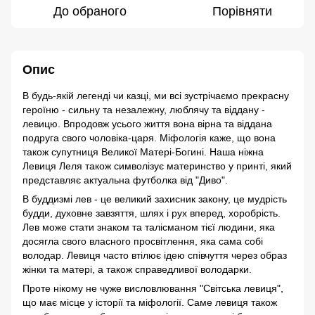
До обраного
Порівняти
Опис
В будь-якій легенді чи казці, ми всі зустрічаємо прекрасну
героїню - сильну та незалежну, люблячу та віддану -
левицю. Впродовж усього життя вона вірна та віддана
подруга свого чоловіка-царя. Міфологія каже, що вона
також супутниця Великої Матері-Богині. Наша ніжна
Левиця Леля також символізує материнство у принті, який
представляє актуальна футболка від "Диво".
В буддизмі лев - це великий захисник закону, це мудрість
будди, духовне завзяття, шлях і рух вперед, хоробрість.
Лев може стати знаком та талісманом тієї людини, яка
досягла свого власного просвітлення, яка сама собі
володар. Левиця часто втілює ідею співчуття через образ
жінки та матері, а також справедливої володарки.
Проте нікому не чуже висловлювання "Світська левиця",
що має місце у історії та міфології. Саме левиця також