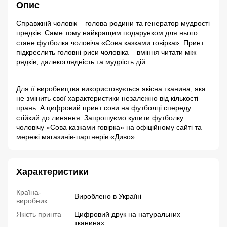
Опис
Справжній чоловік – голова родини та генератор мудрості
предків. Саме тому найкращим подарунком для нього
стане футболка чоловіча «Сова казками говірка». Принт
підкреслить головні риси чоловіка – вміння читати між
рядків, далекоглядність та мудрість дій.
Для її виробництва використовується якісна тканина, яка
не змінить свої характеристики незалежно від кількості
прань. А цифровий принт сови на футболці спереду
стійкий до линяння. Запрошуємо купити футболку
чоловічу «Сова казками говірка» на офіційному сайті та
мережі магазинів-партнерів «Диво».
Характеристики
Країна-
Вироблено в Україні
виробник
Якість принта
Цифровий друк на натуральних
тканинах