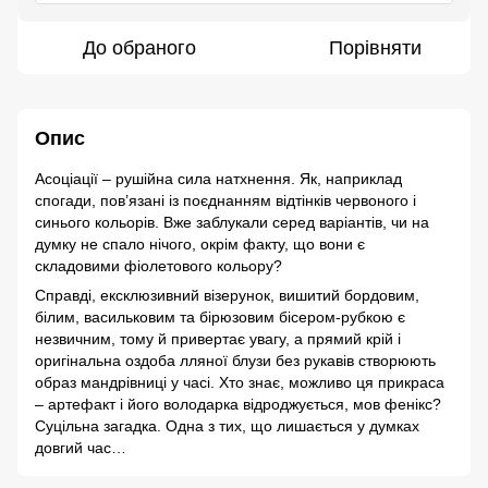
До обраного
Порівняти
Опис
Асоціації – рушійна сила натхнення. Як, наприклад
спогади, пов’язані із поєднанням відтінків червоного і
синього кольорів. Вже заблукали серед варіантів, чи на
думку не спало нічого, окрім факту, що вони є
складовими фіолетового кольору?
Справді, ексклюзивний візерунок, вишитий бордовим,
білим, васильковим та бірюзовим бісером-рубкою є
незвичним, тому й привертає увагу, а прямий крій і
оригінальна оздоба лляної блузи без рукавів створюють
образ мандрівниці у часі. Хто знає, можливо ця прикраса
– артефакт і його володарка відроджується, мов фенікс?
Суцільна загадка. Одна з тих, що лишається у думках
довгий час…