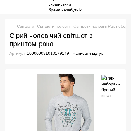
Свiтшоти
Світшоти чоловічі
Світшоти чоловічі Рак-неборак
Сірий чоловічий світшот з
принтом рака
Артикул:
100000031013179149
Написати відгук