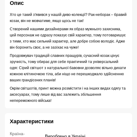
Опис
Хто це такий з'явився у нашій диво-колекції? Рак-неборак – бравий
козак, він не мовчатиме, якщо щось не так!
Створений нашими дизайнерами як образ мужнього захисника,
цей персонаж не одразу показує свій характер, тому потоваришує
з тими, хто має сильний характер, але добре собою володіє. Адже
він боронить своє, а не зазіхає на чуже!
Продовжувач традицій славних пращурів, сучасний козак цінує
зручність, тому обирає для себе практичний та універсальний
одяг. Сірий світшот з натуральної бавовни дозволяє вільно дихати
кожною клітиночкою тіла, аби ніщо не перешкоджало здійсненню
ваших грандіозних планів!
Окрім світшотів, принт можна розмістити і на інших видах одягу та
аксесуарах, тому лише від вас залежить збільшення
непереможного війська!
Характеристики
Країна-
Вироблено в Україні