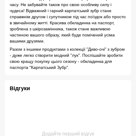
часу. Не забувайте також про свою особливу силу і
чудеса! Відважний і гарний карпатський зубр стане
справжнім другом і супутником під час поїздок або просто
в звичайному житті. Красива обкладинка на паспорт,
зроблена з шкірозамінника, також стане важливою
частиною вашого образу, який буде помічений усіма
вашими друзями.
Разом з іншими продуктами з колекції "Диво-очі" з зубром
- дуже легко створити модний "лук". Поспішайте зробити
свою кращу покупку цього сезону - обкладинка для
паспорта "Карпатський Зубр".
Відгуки
Додайте перший відгук