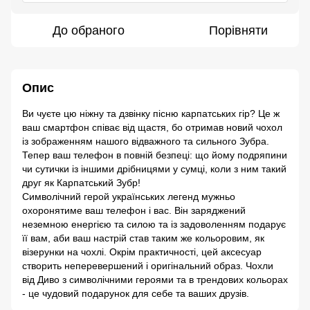
До обраного
Порівняти
Опис
Ви чуєте цю ніжну та дзвінку пісню карпатських гір? Це ж
ваш смартфон співає від щастя, бо отримав новий чохол
із зображенням нашого відважного та сильного Зубра.
Тепер ваш телефон в повній безпеці: що йому подряпини
чи сутички із іншими дрібницями у сумці, коли з ним такий
друг як Карпатський Зубр!
Символічний герой українських легенд мужньо
охоронятиме ваш телефон і вас. Він заряджений
неземною енергією та силою та із задоволенням подарує
її вам, аби ваш настрій став таким же кольоровим, як
візерунки на чохлі. Окрім практичності, цей аксесуар
створить неперевершений і оригінальний образ. Чохли
від Диво з символічними героями та в трендових кольорах
- це чудовий подарунок для себе та ваших друзів.