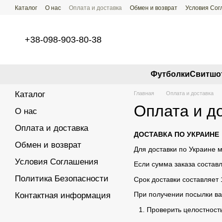
Перейти к основному контенту
Каталог
О нас
Оплата и доставка
Обмен и возврат
Условия Со
+38-098-903-80-38
Футболки
Свитшо
Каталог
Главная
Оплата и доставка
Оплата и д
О нас
Оплата и доставка
ДОСТАВКА ПО УКРАИНЕ
Обмен и возврат
Для доставки по Украине 
Условия Соглашения
Если сумма заказа состав
Политика Безопасности
Срок доставки составляет 
При получении посылки в
Контактная информация
Проверить целостность