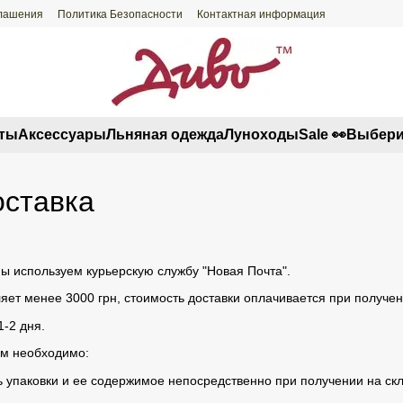
глашения
Политика Безопасности
Контактная информация
ты
Аксессуары
Льняная одежда
Луноходы
Sale 👀
Выбери
оставка
мы используем курьерскую службу "Новая Почта".
ляет менее 3000 грн, стоимость доставки оплачивается при получе
1-2 дня.
ам необходимо:
 упаковки и ее содержимое непосредственно при получении на скл