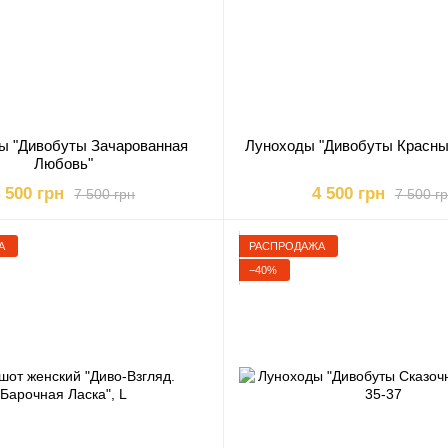
ы "Дивобуты Зачарованная
Луноходы "Дивобуты Красны
Любовь"
 500 грн
4 500 грн
7 500 грн
7 500 г
А
РАСПРОДАЖА
−40%