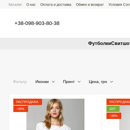
Перейти к основному контенту
Каталог
О нас
Оплата и доставка
Обмен и возврат
Условия Со
+38-098-903-80-38
Футболки
Свитшо
Фильтр
Иконки
Принт
Цена, грн
РАСПРОДАЖА
РАСПРОДАЖ
−39%
ХИТ
−39%