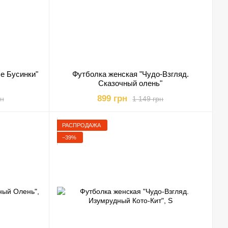
е Бусинки"
Футболка женская "Чудо-Взгляд.
Сказочный олень"
899 грн
рн
1 149 грн
РАСПРОДАЖА
−39%