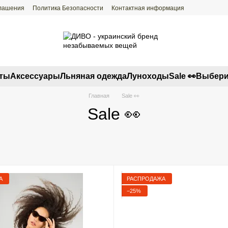
глашения
Политика Безопасности
Контактная информация
ты
Аксессуары
Льняная одежда
Луноходы
Sale 👀
Выбери
Главная
Sale 👀
Sale 👀
А
РАСПРОДАЖА
−25%