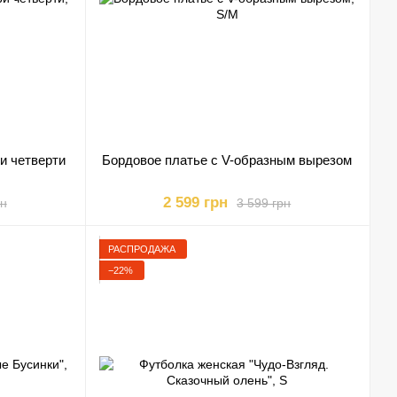
и четверти
Бордовое платье с V-образным вырезом
2 599 грн
рн
3 599 грн
РАСПРОДАЖА
−22%