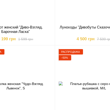
т женский "Диво-Взгляд.
Луноходы "Дивобуты Сказоч
Барочная Ласка"
 199 грн
4 500 грн
1 599 грн
7 500 г
А
РАСПРОДАЖА
−50%