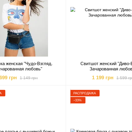
ка женская "Чудо-Взгляд.
Свитшот женский "Диво-
чарованная любовь"
Зачарованная любов
699 грн
1 199 грн
1 149 грн
1 599 г
А
РАСПРОДАЖА
−33%