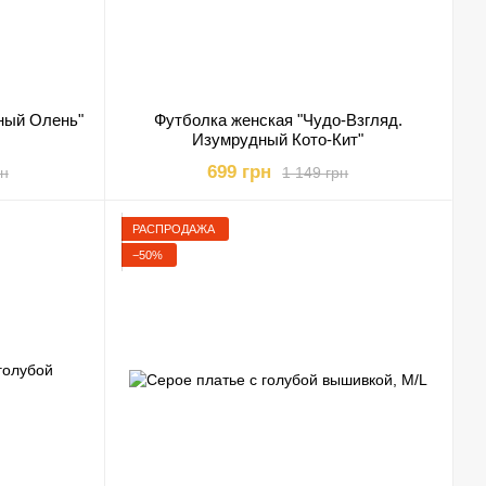
ный Олень"
Футболка женская "Чудо-Взгляд.
Изумрудный Кото-Кит"
699 грн
рн
1 149 грн
РАСПРОДАЖА
−50%