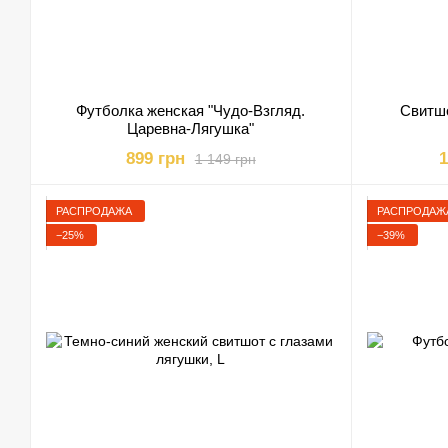
Футболка женская "Чудо-Взгляд.
Свитшо
Царевна-Лягушка"
899 грн
1
1 149 грн
РАСПРОДАЖА
РАСПРОДАЖ
−25%
−39%