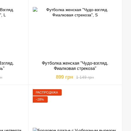
Взгляд.
Футболка женская "Чудо-взгляд.
ь"
Фиалковая стрекоза"
899 грн
рн
1 149 грн
РАСПРОДАЖА
−28%