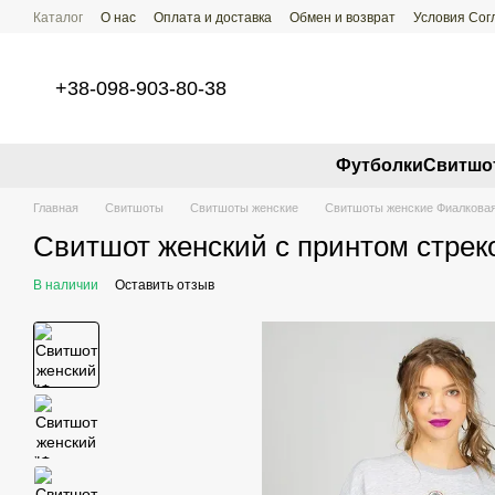
Перейти к основному контенту
Каталог
О нас
Оплата и доставка
Обмен и возврат
Условия Со
+38-098-903-80-38
Футболки
Свитшо
Главная
Свитшоты
Свитшоты женские
Свитшоты женские Фиалковая
Свитшот женский с принтом стрек
В наличии
Оставить отзыв