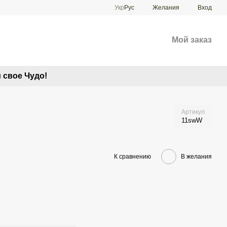
Укр
Рус
Желания
Вход
Мой заказ
 свое Чудо!
Артикул
11swW
К сравнению
В желания