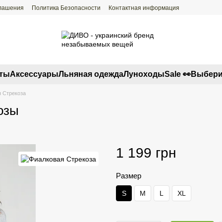
глашения
Политика Безопасности
Контактная информация
ты
Аксессуары
Льняная одежда
Луноходы
Sale 👀
Выбери
 Стрекоза
озы
1 199 грн
Размер
S
M
L
XL