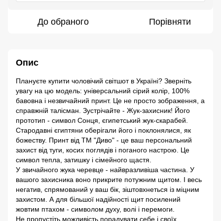
До обраного
Порівняти
Опис
Плануєте купити чоловічий світшот в Україні? Зверніть
увагу на цю модель: універсальний сірий колір, 100%
бавовна і незвичайний принт. Це не просто зображення, а
справжній талісман. Зустрічайте - Жук-захисник! Його
прототип - символ Сонця, єгипетський жук-скарабей.
Стародавні єгиптяни оберігали його і поклонялися, як
божеству. Принт від ТМ "Диво" - це ваш персональний
захист від туги, косих поглядів і поганого настрою. Це
символ тепла, затишку і сімейного щастя.
У звичайного жука черевце - найвразливіша частина. У
вашого захисника воно прикрите потужним щитом. І весь
негатив, спрямований у ваш бік, зіштовхнеться із міцним
захистом. А для більшої надійності щит посилений
жовтим птахом - символом духу, волі і перемоги.
Не пропустіть можливість порадувати себе і своїх