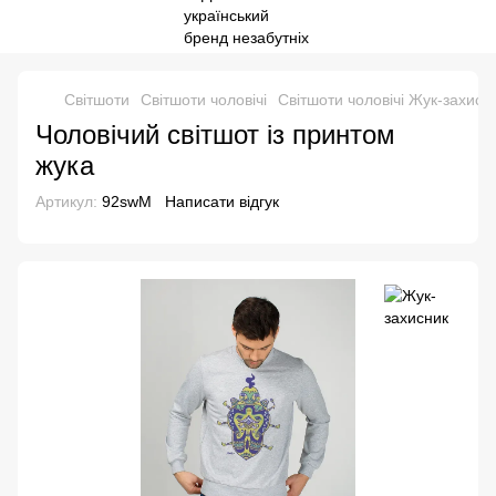
Свiтшоти
Світшоти чоловічі
Світшоти чоловічі Жук-захисн
Чоловічий світшот із принтом
жука
Артикул:
92swM
Написати відгук