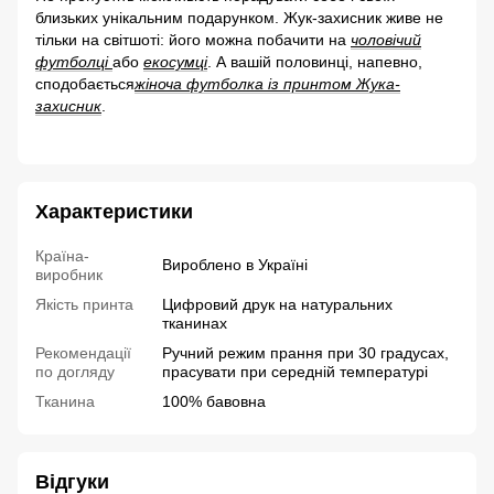
близьких унікальним подарунком. Жук-захисник живе не
тільки на світшоті: його можна побачити на
чоловічий
футболці
або
екосумці
. А вашій половинці, напевно,
сподобається
жіноча футболка із принтом Жука-
захисник
.
Характеристики
Країна-
Вироблено в Україні
виробник
Якість принта
Цифровий друк на натуральних
тканинах
Рекомендації
Ручний режим прання при 30 градусах,
по догляду
прасувати при середній температурі
Тканина
100% бавовна
Відгуки