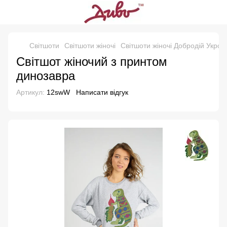
Свiтшоти
Світшоти жіночі
Світшоти жіночі Добродій Укроз
Світшот жіночий з принтом
динозавра
Артикул:
12swW
Написати відгук