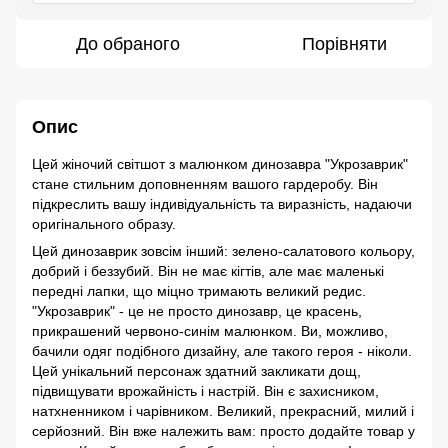
До обраного
Порівняти
Опис
Цей жіночий світшот з малюнком динозавра "Укрозаврик"
стане стильним доповненням вашого гардеробу. Він
підкреслить вашу індивідуальність та виразність, надаючи
оригінального образу.
Цей динозаврик зовсім інший: зелено-салатового кольору,
добрий і беззубий. Він не має кігтів, але має маленькі
передні лапки, що міцно тримають великий редис.
"Укрозаврик" - це не просто динозавр, це красень,
прикрашений червоно-синім малюнком. Ви, можливо,
бачили одяг подібного дизайну, але такого героя - ніколи.
Цей унікальний персонаж здатний закликати дощ,
підвищувати врожайність і настрій. Він є захисником,
натхненником і чарівником. Великий, прекрасний, милий і
серйозний. Він вже належить вам: просто додайте товар у