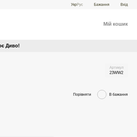
Укр
Рус
Бажання
Вхід
Мій кошик
оє Диво!
Артикул
23WW2
Порівняти
В бажання