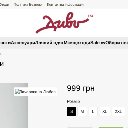
 Угоди
Політика Безпеки
Контактна інформація
тшоти
Аксесуари
Лляний одяг
Місяцеходи
Sale 👀
Обери св
в
ми
999 грн
Розмір
S
M
L
XL
2XL