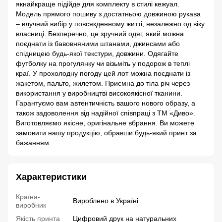
якнайкраще підійде для комплекту в стилі кежуал.
Модель прямого пошиву з достатньою довжиною рукава
– влучний вибір у повсякденному житті, незалежно од віку
власниці. Безперечно, це зручний одяг, який можна
поєднати із бавовняними штанами, джинсами або
спідницею будь-якої текстури, довжини. Одягайте
футболку на прогулянку чи візьміть у подорож в теплі
краї. У прохолодну погоду цей лот можна поєднати із
жакетом, пальто, жилетом. Приємна до тіла річ через
використання у виробництві високоякісної тканини.
Гарантуємо вам автентичність вашого нового образу, а
також задоволення від надійної співпраці з ТМ «Диво».
Виготовляємо якісне, оригінальне вбрання. Ви можете
замовити нашу продукцію, обравши будь-який принт за
бажанням.
Характеристики
Країна-
Вироблено в Україні
виробник
Якість принта
Цифровий друк на натуральних