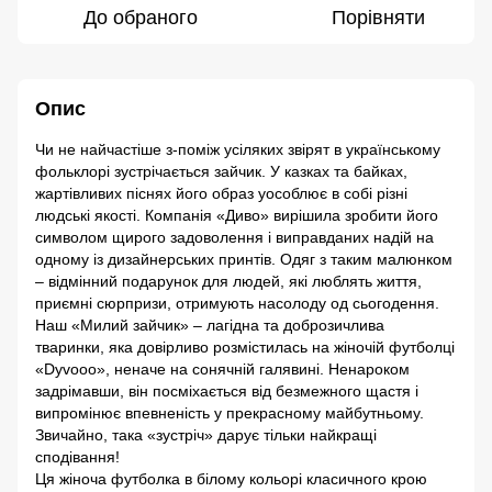
До обраного
Порівняти
Опис
Чи не найчастіше з-поміж усіляких звірят в українському
фольклорі зустрічається зайчик. У казках та байках,
жартівливих піснях його образ уособлює в собі різні
людські якості. Компанія «Диво» вирішила зробити його
символом щирого задоволення і виправданих надій на
одному із дизайнерських принтів. Одяг з таким малюнком
– відмінний подарунок для людей, які люблять життя,
приємні сюрпризи, отримують насолоду од сьогодення.
Наш «Милий зайчик» – лагідна та доброзичлива
тваринки, яка довірливо розмістилась на жіночій футболці
«Dyvooo», неначе на сонячній галявині. Ненароком
задрімавши, він посміхається від безмежного щастя і
випромінює впевненість у прекрасному майбутньому.
Звичайно, така «зустріч» дарує тільки найкращі
сподівання!
Ця жіноча футболка в білому кольорі класичного крою