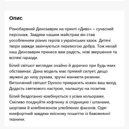
Опис
Різнобарвний Динозаврик на принті «Диво» – сучасний
персонаж. Завдяки нашим майстрам він став
уособленням різних героїв з українських казок. Дитячі
твори завжди закінчуються перемогою добра. Тож нехай
наш Динозаврик принесе вам радість, нові звершення та
всілякі гаразди.
Білий світшот виглядає охайно й доречно при будь-яких
обставинах. Дана модель має прямий силует, дещо
звужені до низу рукава, зручні манжети-резинки.
Витончений світшот Dyvooo прикрасить кожен ваш вихід.
Додасть святкового настрою, налаштує на позитив.
Білий бездоганно комбінується з усіма кольорами.
Сміливо поєднуйте кофтинку зі спідницею і штанами,
шортами й комбінезоном улюблених фасонів. Одяг
комфортний завдяки якісному пошиттю із бавовняної
тканини.