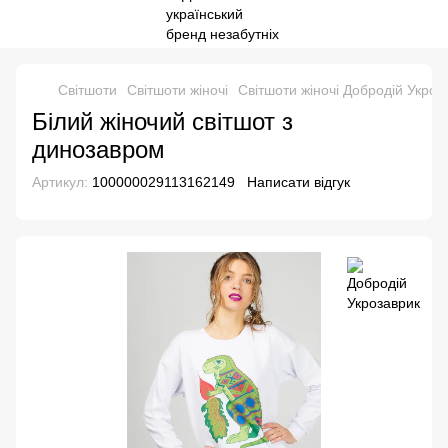
Свiтшоти
Світшоти жіночі
Світшоти жіночі Добродій Укроз
Білий жіночий світшот з
динозавром
Артикул:
100000029113162149
Написати відгук