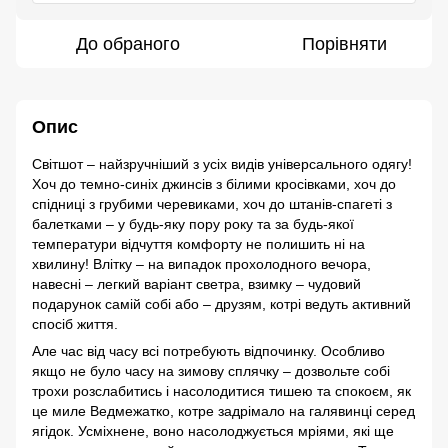
До обраного
Порівняти
Опис
Світшот – найзручніший з усіх видів універсального одягу!
Хоч до темно-синіх джинсів з білими кросівками, хоч до
спідниці з грубими черевиками, хоч до штанів-спагеті з
балетками – у будь-яку пору року та за будь-якої
температури відчуття комфорту не полишить ні на
хвилину! Влітку – на випадок прохолодного вечора,
навесні – легкий варіант светра, взимку – чудовий
подарунок самій собі або – друзям, котрі ведуть активний
спосіб життя.
Але час від часу всі потребують відпочинку. Особливо
якщо не було часу на зимову сплячку – дозвольте собі
трохи розслабитись і насолодитися тишею та спокоєм, як
це миле Ведмежатко, котре задрімало на галявинці серед
ягідок. Усміхнене, воно насолоджується мріями, які ще