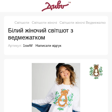
Свiтшоти
Світшоти жіночі
Світшоти жіночі Ведмежатко
Бі
Білий жіночий світшот з
ведмежатком
Артикул:
1swW
Написати відгук