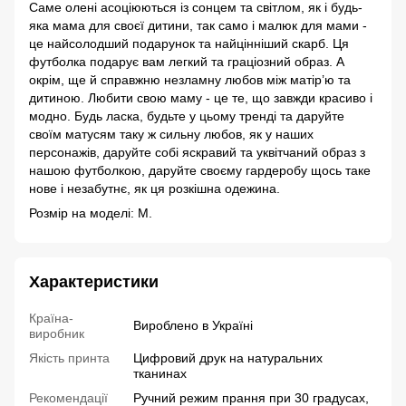
Саме олені асоціюються із сонцем та світлом, як і будь-
яка мама для своєї дитини, так само і малюк для мами -
це найсолодший подарунок та найцінніший скарб. Ця
футболка подарує вам легкий та граціозний образ. А
окрім, ще й справжню незламну любов між матір’ю та
дитиною. Любити свою маму - це те, що завжди красиво і
модно. Будь ласка, будьте у цьому тренді та даруйте
своїм матусям таку ж сильну любов, як у наших
персонажів, даруйте собі яскравий та уквітчаний образ з
нашою футболкою, даруйте своєму гардеробу щось таке
нове і незабутнє, як ця розкішна одежина.
Розмір на моделі: М.
Характеристики
Країна-
Вироблено в Україні
виробник
Якість принта
Цифровий друк на натуральних
тканинах
Рекомендації
Ручний режим прання при 30 градусах,