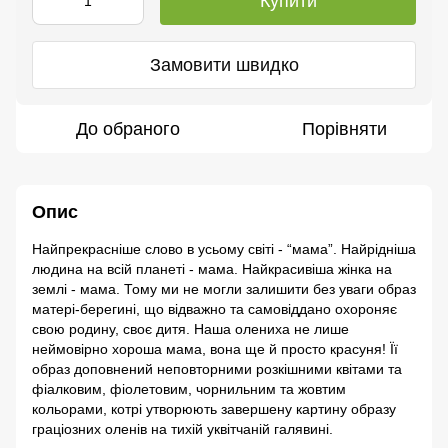
Купити
Замовити швидко
До обраного
Порівняти
Опис
Найпрекрасніше слово в усьому світі - “мама”. Найрідніша
людина на всій планеті - мама. Найкрасивіша жінка на
землі - мама. Тому ми не могли залишити без уваги образ
матері-берегині, що відважно та самовіддано охороняє
свою родину, своє дитя. Наша олениха не лише
неймовірно хороша мама, вона ще й просто красуня! Її
образ доповнений неповторними розкішними квітами та
фіалковим, фіолетовим, чорнильним та жовтим
кольорами, котрі утворюють завершену картину образу
граціозних оленів на тихій уквітчаній галявині.