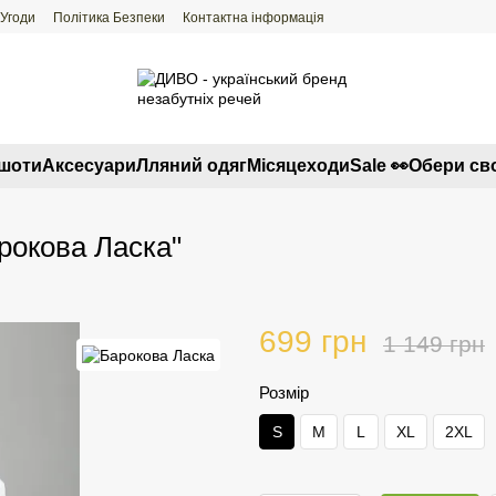
 Угоди
Політика Безпеки
Контактна інформація
тшоти
Аксесуари
Лляний одяг
Місяцеходи
Sale 👀
Обери св
рокова Ласка"
699 грн
1 149 грн
Розмір
S
M
L
XL
2XL