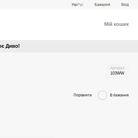
Укр
Рус
Бажання
Вхід
Мій кошик
оє Диво!
Артикул
103WW
Порівняти
В бажання