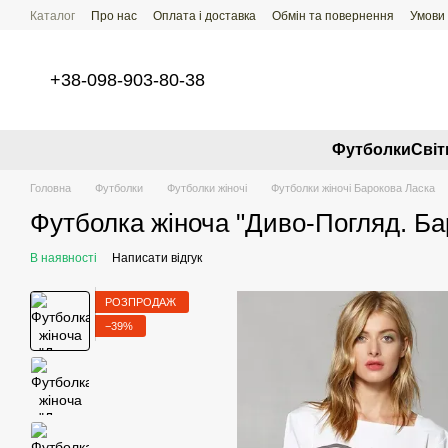
Перейти до основного контенту
Каталог
Про нас
Оплата і доставка
Обмін та повернення
Умови
+38-098-903-80-38
Футболки
Свi
Головна
Футболки
Футболки жіночі
Футболки жіночі Барокова Ласка
Футболка жіноча "Диво-Погляд. Ба
В наявності
Написати відгук
РОЗПРОДАЖ
−39%