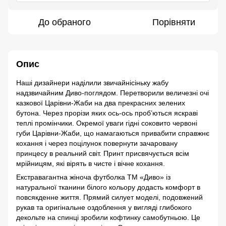
До обраного
Порівняти
Опис
Наші дизайнери наділили звичайнісіньку жабу
надзвичайним Диво-поглядом. Перетворили величезні очі
казкової Царівни-Жаби на два прекрасних зелених
бутона. Через прорізи яких ось-ось проб’ються яскраві
теплі промінчики. Окремої уваги гідні соковито червоні
губи Царівни-Жаби, що намагаються привабити справжнє
кохання і через поцілунок повернути зачаровану
принцесу в реальний світ. Принт присвячується всім
мрійницям, які вірять в чисте і вічне кохання.
Екстравагантна жіноча футболка ТМ «Диво» із
натуральної тканини білого кольору додасть комфорт в
повсякденне життя. Прямий силует моделі, подовжений
рукав та оригінальне оздоблення у вигляді глибокого
декольте на спинці зробили кофтинку самобутньою. Це