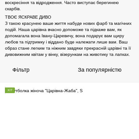
воскресіння та відродження. Часто виступає берегинею
скарбів.
ТВОЄ ЯСКРАВЕ ДИВО
З такою красунею ваше життя набуде нових фарб та магічних
подій. Наша царівна вчасно допоможе та підкаже вам, як
допомагала вона Івану-Царевичу, вона подарує вам щиру
любов та підтримку і віддано буде належати лише вам. Ваш
образ стане легким та ніжним завдяки прекрасній царівні та її
дивовижним квітам у вінку, візерункам на животику та лапках.
Фільтр
За популярністю
ХІТ