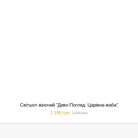
Світшот жіночий "Диво-Погляд. Царівна-жаба"
1 199 грн
1 599 грн