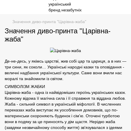
Значення диво-принта "Царівна-жаба"
Значення диво-принта "Царівна-
жаба"
Де-не-десь, у якімсь царстві, жив собі цар та цариця, а в них —
три сини, як соколи… Українські народні казки та оповідання -
величні надбання української культури. Саме вони вчили нас
моралі та знайомили із світом.
СИМВОЛІЗМ ЖАБКИ
Царівна-жаба - одна із найвідоміших героїнь українських казок.
Кожному відома її магічна сила і її справжня та віддана любов.
Жаба - сильний символ в українській міфології. В численних
переказах жаба виступає як уособлення домовиків, що по-
материнськи охороняють будинок і сім'ю. Оточені турботою
вони в подяку за це приносять у дім щастя. Нерідко жаба
(завдяки незвичайному способу життя) зв'язувалася з ідеями