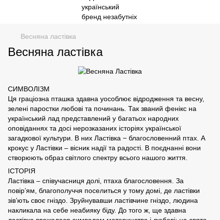
Весняна ластівка
Весняна ластівка
СИМВОЛІЗМ
Ця граціозна пташка здавна уособлює відродження та весну,
зелені паростки любові та починань. Так званий фенікс на
український лад представлений у багатьох народних
оповіданнях та досі нерозказаних історіях української
загадкової культури. В них Ластівка − благословенний птах. А
крокус у Ластівки – вісник надії та радості. В поєднанні вони
створюють образ світлого спектру всього нашого життя.
ІСТОРІЯ
Ластівка – співучасниця долі, птаха благословення. За
повір’ям, благополуччя поселиться у тому домі, де ластівки
зів’ють своє гніздо. Зруйнувавши ластівчине гніздо, людина
накликала на себе неабияку біду. До того ж, ще здавна