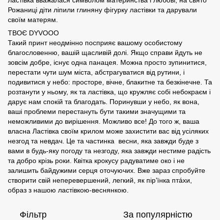
ластівка вважалася символом материнства і любові; на свято
Рожаниці діти ліпили глиняну фігурку ластівки та дарували
своїм матерям.
ТВОЄ DYVOOO
Такий принт неодмінно посприяє вашому особистому
благословенню, вашій щасливій долі. Якщо справи йдуть не
зовсім добре, існує одна панацея. Можна просто зупинитися,
перестати чути шум міста, абстрагуватися від рутини, і
подивитися у небо: просторе, вічне, блакитне та безкінечне. Та
розтанути у ньому, як та ластівка, що кружляє собі небокраєм і
дарує нам спокій та благодать. Поринувши у небо, як вона,
ваші проблеми перестануть бути такими значущими та
неможливими до вирішення. Можливо все! До того ж, ваша
власна Ластівка своїм крилом може захистити вас від усіляких
незгод та невдач. Це та частинка весни, яка завжди буде з
вами в будь-яку погоду та незгоду, яка завжди нестиме радість
та добро крізь роки. Квітка крокусу радуватиме око і не
залишить байдужими серця оточуючих. Вже зараз спробуйте
створити свій неперевершений, легкий, як пір’їнка птáхи,
образ з нашою ластівкою-веснянкою.
Фільтр
За популярністю