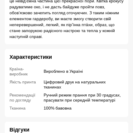
це невід’ємна частина цієї прекрасної пори. Квітка крокусу
радуватиме око, і не дасть байдуже пройти повз,
обов’язково зачепить погляд оточуючих. З таким ніжним
елементом гардеробу, ви маєте змогу створити свій
неперевершений, легкий, як пір’їнка птáхи, образ, що
стане запорукою радісного настрою та тепла у кожній
наступній справі.
Характеристики
Країна-
Вироблено в Україні
виробник
Якість принта
Цифровий друк на натуральних
тканинах
Рекомендації
Ручний режим прання при 30 градусах,
по догляду
прасувати при середній температурі
Тканина
100% бавовна
Відгуки