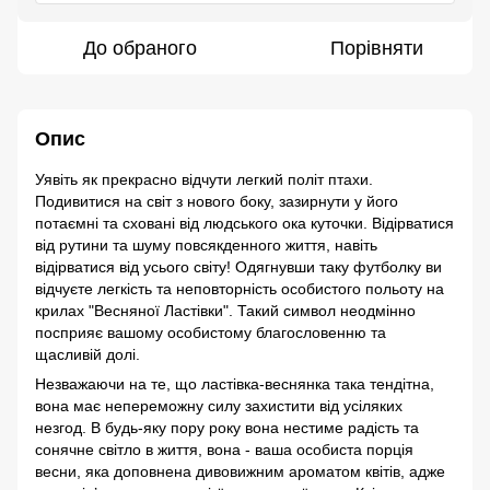
До обраного
Порівняти
Опис
Уявіть як прекрасно відчути легкий політ птахи.
Подивитися на світ з нового боку, зазирнути у його
потаємні та сховані від людського ока куточки. Відірватися
від рутини та шуму повсякденного життя, навіть
відірватися від усього світу! Одягнувши таку футболку ви
відчуєте легкість та неповторність особистого польоту на
крилах "Весняної Ластівки". Такий символ неодмінно
посприяє вашому особистому благословенню та
щасливій долі.
Незважаючи на те, що ластівка-веснянка така тендітна,
вона має непереможну силу захистити від усіляких
незгод. В будь-яку пору року вона нестиме радість та
сонячне світло в життя, вона - ваша особиста порція
весни, яка доповнена дивовижним ароматом квітів, адже