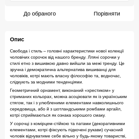
До обраного
Порівняти
Опис
Свобода і стиль – головні характеристики нової колекції
чоловічих сорочок від нашого бренду. Лляні сорочки у
стилі етно з вишивкою давно вийшли за межі тренду. Це
зручна і демократична альтернатива вишиванці для
чоловіків, котрі мають власну філософію та, водночас,
слідкують за модними тенденціями.
Геометричний орнамент, виконаний «хрестиком» у
стриманих кольорах, можна асоціювати як із українським
стягом, так і з улюбленими елементами навколишнього
середовища, або й з шотландськими ромбами аргайл,
котрі сприймаються як ознака хорошого смаку.
У сорочці з комірцем-стійкою та патами (декоративними
елементами, котрі фіксують підкочені рукави) сучасний
чоловік відчуватиме себе вільно у будь-якому товаристві,