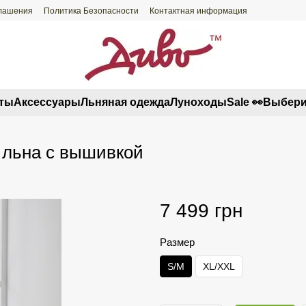
глашения
Политика Безопасности
Контактная информация
ты
Аксессуары
Льняная одежда
Луноходы
Sale 👀
Выбери
 льна с вышивкой
7 499 грн
Размер
S/M
XL/XXL