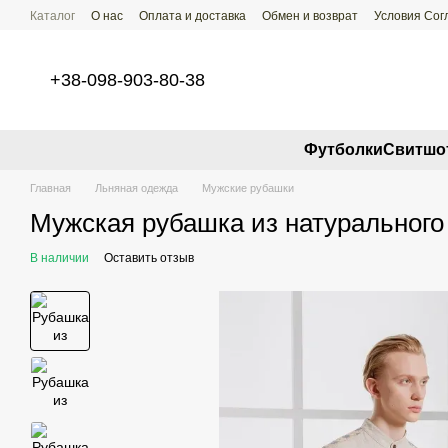
Перейти к основному контенту
Каталог
О нас
Оплата и доставка
Обмен и возврат
Условия Со
+38-098-903-80-38
Футболки
Свитшо
Главная
Льняная одежда
Мужские рубашки
Мужская рубашка из натурального
В наличии
Оставить отзыв