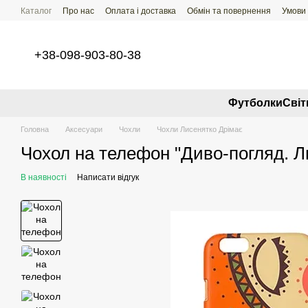
Перейти до основного контенту
Каталог
Про нас
Оплата і доставка
Обмін та повернення
Умови
+38-098-903-80-38
Футболки
Свi
Головна
Аксесуари
Чохли
Чохли Лисенятко Дрімає
Чохол на телефон "Диво-погляд. Л
В наявності
Написати відгук