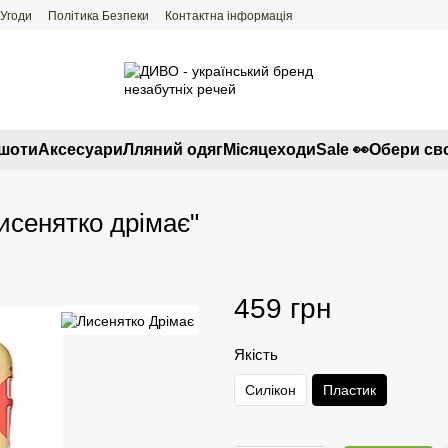
 Угоди
Політика Безпеки
Контактна інформація
тшоти
Аксесуари
Лляний одяг
Місяцеходи
Sale 👀
Обери св
исенятко дрімає"
459 грн
Якість
Силікон
Пластик