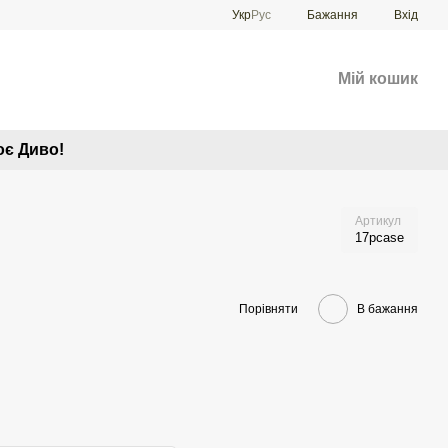
Укр
Рус
Бажання
Вхід
Мій кошик
оє Диво!
Артикул
17pcase
Порівняти
В бажання