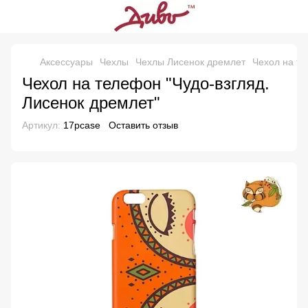
Аксессуары
Чехлы
Чехлы Лисенок дремлет
Чехол на те
Чехол на телефон "Чудо-взгляд.
Лисенок дремлет"
Артикул:
17pcase
Оставить отзыв