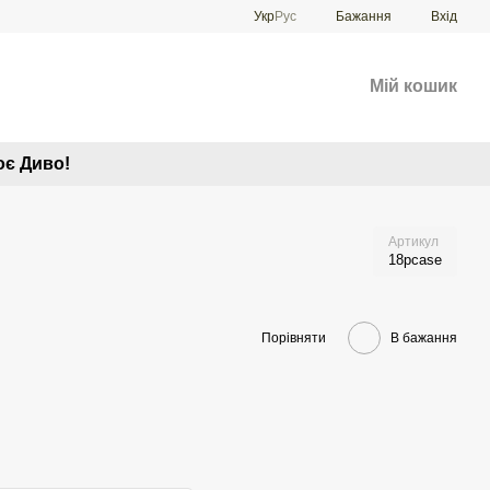
Укр
Рус
Бажання
Вхід
Мій кошик
оє Диво!
Артикул
18pcase
Порівняти
В бажання