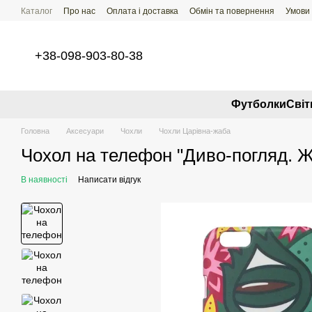
Перейти до основного контенту
Каталог
Про нас
Оплата і доставка
Обмін та повернення
Умови
+38-098-903-80-38
Футболки
Свi
Головна
Аксесуари
Чохли
Чохли Царівна-жаба
Чохол на телефон "Диво-погляд. 
В наявності
Написати відгук