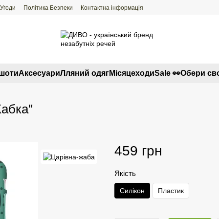
 Угоди
Політика Безпеки
Контактна інформація
тшоти
Аксесуари
Лляний одяг
Місяцеходи
Sale 👀
Обери св
Жабка"
459 грн
Якість
Силікон
Пластик