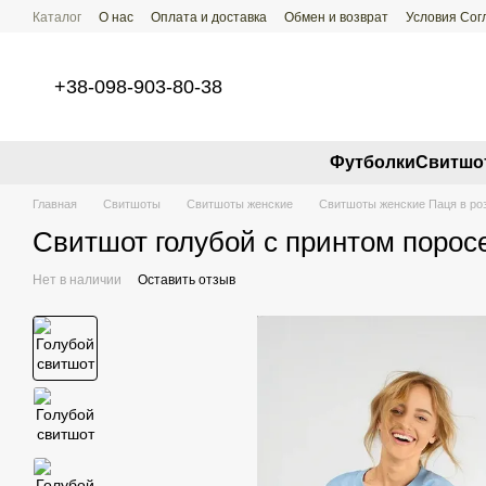
Перейти к основному контенту
Каталог
О нас
Оплата и доставка
Обмен и возврат
Условия Со
+38-098-903-80-38
Футболки
Свитшо
Главная
Свитшоты
Свитшоты женские
Свитшоты женские Паця в ро
Свитшот голубой с принтом порос
Нет в наличии
Оставить отзыв