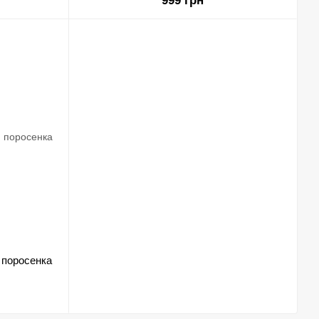
999 грн
 поросенка