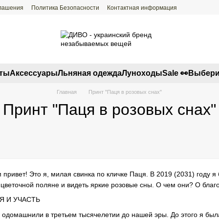
глашения
Политика Безопасности
Контактная информация
ты
Аксессуары
Льняная одежда
Луноходы
Sale 👀
Выбери
Главная
Принт "Паця в розовых снах"
Принт "Паця в розовых снах"
 привет! Это я, милая свинка по кличке Паця. В 2019 (2031) году я
цветочной поляне и видеть яркие розовые сны. О чем они? О благо
Я И УЧАСТЬ
одомашнили в третьем тысячелетии до нашей эры. До этого я была