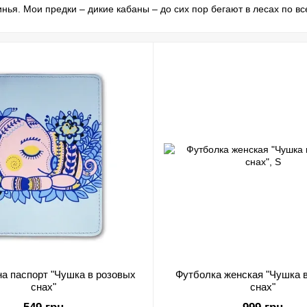
нья. Мои предки – дикие кабаны – до сих пор бегают в лесах по вс
поступают традиционно одинаково. Берут маленького поросенка, во
слой свинки, его нагло режут. Короче, служу в основном для мяса и
в. А вот на Востоке я чуть ли не священное животное – меня не е
Е
Паця в розовых снах, иду на мясо. Я – любимый персонаж сказок, м
негативном смысле. Со мной сравнивают неряшливого человека, ко
 моих привычек – я люблю и в грязи поваляться и хрюкнуть в непо
у вдруг ситуация резко изменилась. Создатели мультсериала о не
другому. Я полюбила искусство – книги, танцы. Но мои попытки зак
ЖИЗНЬ
ь обратили внимание дизайнеры бренда Диво. Они сделали мой кра
менной продукции – футболках, свитшотах, чашках…. Покупайте 
аю, что буду распознавать угрозу для владельцев аксессуаров и п
а паспорт "Чушка в розовых
Футболка женская "Чушка 
снах"
снах"