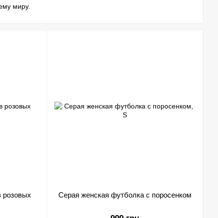
ему миру.
спитывают, откармливают, а когда он подрастет до
 сала. Люди говорят, у меня много полезных
дят, мною любуются.
ультфильмов, картин – короче искусства. Традиционно меня
торый позволяет себе различные вольности. А знаете
дходящий момент и оставить после себя след.
простом воспитании девочки отцом-одиночкой посмотрели на
анчиваются все тем же – недо - или перестаранием.
сивый портрет. Увидеть меня, пацю в розовых снах,
фирменные изделия по самым выгодным ценам в стране.
редотвращать их. Но делать я буду в своей любимой
в розовых
Серая женская футболка с поросенком