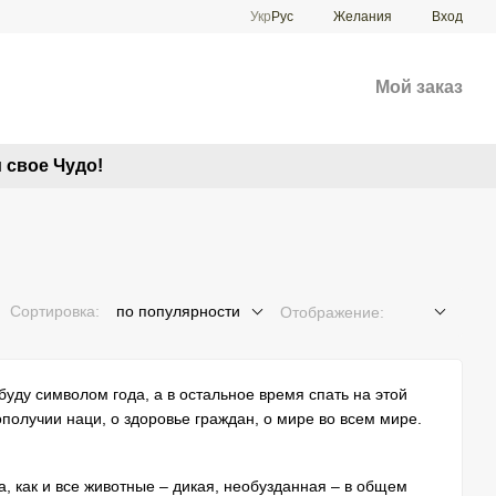
Укр
Рус
Желания
Вход
Мой заказ
 свое Чудо!
Сортировка:
по популярности
Отображение:
 буду символом года, а в остальное время спать на этой
получии наци, о здоровье граждан, о мире во всем мире.
, как и все животные – дикая, необузданная – в общем