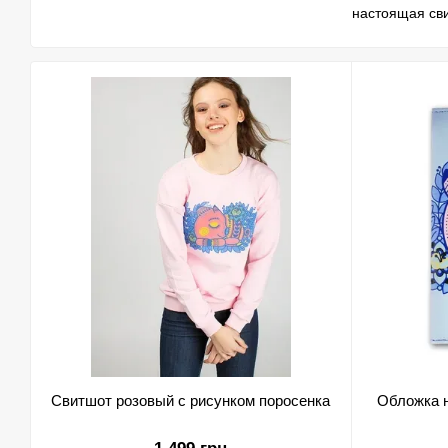
настоящая сви
Люди со мной 
размеров взро
микроэлементо
Я В КУЛЬТУР
Не всегда я, 
изображают в 
почему? Из-за
Но в 2013 год
мой образ по-
МОЯ НОВАЯ 
На меня тепер
можно на фир
А я всем обещ
манере.
Свитшот розовый с рисунком поросенка
Обложка н