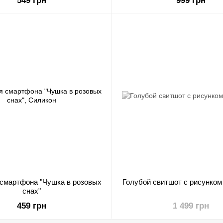
549 грн
999 грн
 смартфона "Чушка в розовых
Голубой свитшот с рисунком
снах"
459 грн
1 499 грн