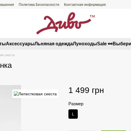
глашения
Политика Безопасности
Контактная информация
ты
Аксессуары
Льняная одежда
Луноходы
Sale 👀
Выбери
ая сиеста
нка
1 499 грн
Размер
L