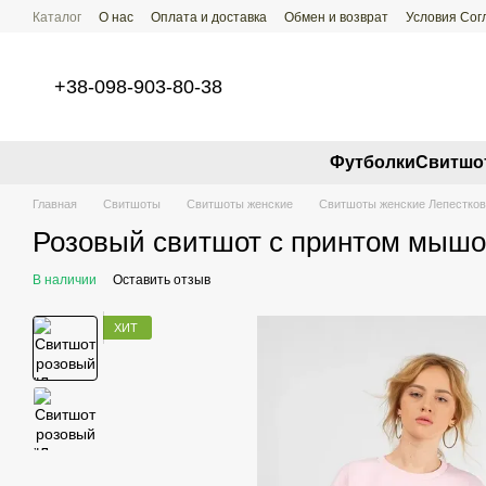
Перейти к основному контенту
Каталог
О нас
Оплата и доставка
Обмен и возврат
Условия Со
+38-098-903-80-38
Футболки
Свитшо
Главная
Свитшоты
Свитшоты женские
Свитшоты женские Лепестков
Розовый свитшот с принтом мышо
В наличии
Оставить отзыв
ХИТ