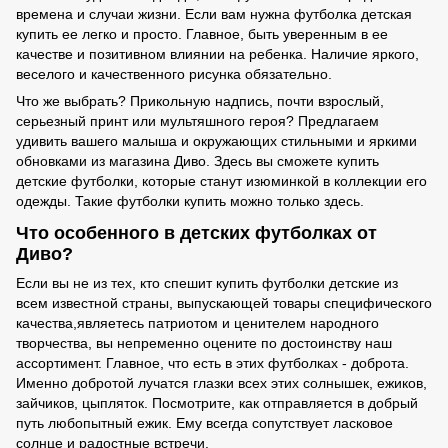
времена и случаи жизни. Если вам нужна футболка детская
купить ее легко и просто. Главное, быть уверенным в ее
качестве и позитивном влиянии на ребенка. Наличие яркого,
веселого и качественного рисунка обязательно.
Что же выбрать? Прикольную надпись, почти взрослый,
серьезный принт или мультяшного героя? Предлагаем
удивить вашего малыша и окружающих стильными и яркими
обновками из магазина Диво. Здесь вы сможете купить
детские футболки, которые станут изюминкой в коллекции его
одежды. Такие футболки купить можно только здесь.
Что особенного в детских футболках от
Диво?
Если вы не из тех, кто спешит купить футболки детские из
всем известной страны, выпускающей товары специфического
качества,являетесь патриотом и ценителем народного
творчества, вы непременно оцените по достоинству наш
ассортимент. Главное, что есть в этих футболках - доброта.
Именно добротой лучатся глазки всех этих солнышек, ежиков,
зайчиков, цыпляток. Посмотрите, как отправляется в добрый
путь любопытный ежик. Ему всегда сопутствует ласковое
солнце и радостные встречи.