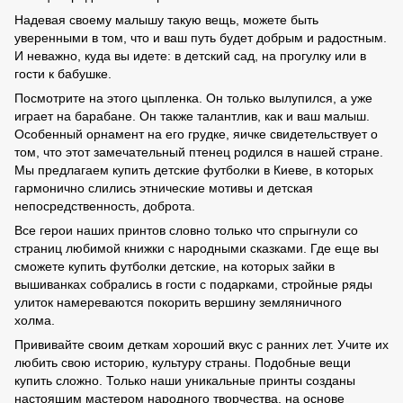
Надевая своему малышу такую вещь, можете быть
уверенными в том, что и ваш путь будет добрым и радостным.
И неважно, куда вы идете: в детский сад, на прогулку или в
гости к бабушке.
Посмотрите на этого цыпленка. Он только вылупился, а уже
играет на барабане. Он также талантлив, как и ваш малыш.
Особенный орнамент на его грудке, яичке свидетельствует о
том, что этот замечательный птенец родился в нашей стране.
Мы предлагаем купить детские футболки в Киеве, в которых
гармонично слились этнические мотивы и детская
непосредственность, доброта.
Все герои наших принтов словно только что спрыгнули со
страниц любимой книжки с народными сказками. Где еще вы
сможете купить футболки детские, на которых зайки в
вышиванках собрались в гости с подарками, стройные ряды
улиток намереваются покорить вершину земляничного
холма.
Прививайте своим деткам хороший вкус с ранних лет. Учите их
любить свою историю, культуру страны. Подобные вещи
купить сложно. Только наши уникальные принты созданы
настоящим мастером народного творчества, на основе