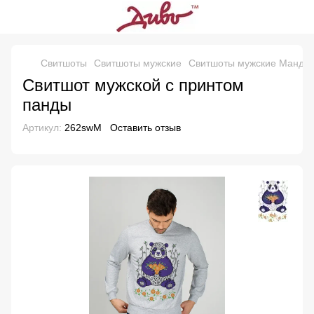
Свитшоты
Свитшоты мужские
Свитшоты мужские Манда
Свитшот мужской с принтом
панды
Артикул:
262swM
Оставить отзыв