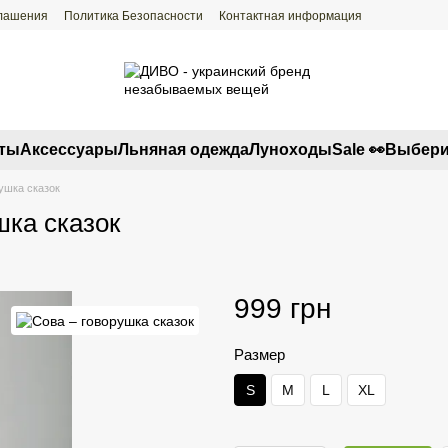
глашения
Политика Безопасности
Контактная информация
ты
Аксессуары
Льняная одежда
Луноходы
Sale 👀
Выбери
ушка сказок
шка сказок
999 грн
Размер
S
M
L
XL