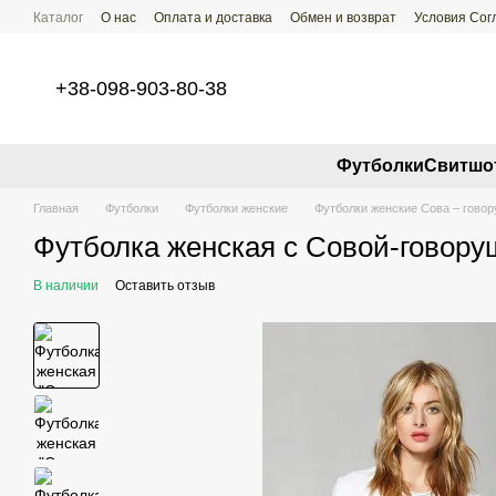
Перейти к основному контенту
Каталог
О нас
Оплата и доставка
Обмен и возврат
Условия Со
+38-098-903-80-38
Футболки
Свитшо
Главная
Футболки
Футболки женские
Футболки женские Сова – говор
Футболка женская с Совой-говору
В наличии
Оставить отзыв