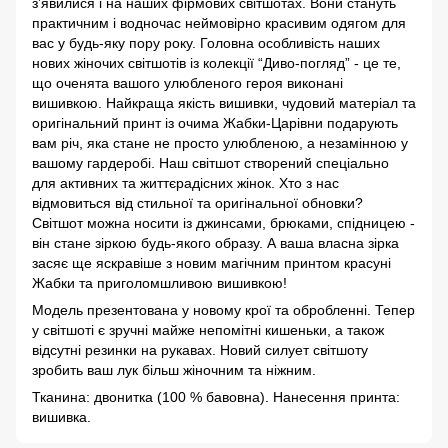
з’явилися і на наших фірмових світшотах. Вони стануть
практичним і водночас неймовірно красивим одягом для
вас у будь-яку пору року. Головна особливість наших
нових жіночих світшотів із колекції “Диво-погляд” - це те,
що оченята вашого улюбленого героя виконані
вишивкою. Найкраща якість вишивки, чудовий матеріал та
оригінальний принт із очима Жабки-Царівни подарують
вам річ, яка стане не просто улюбленою, а незамінною у
вашому гардеробі. Наш світшот створений спеціально
для активних та життєрадісних жінок. Хто з нас
відмовиться від стильної та оригінальної обновки?
Світшот можна носити із джинсами, брюками, спідницею -
він стане зіркою будь-якого образу. А ваша власна зірка
засяє ще яскравіше з новим магічним принтом красуні
Жабки та приголомшливою вишивкою!
Модель презентована у новому крої та обробленні. Тепер
у світшоті є зручні майже непомітні кишеньки, а також
відсутні резинки на рукавах. Новий силует світшоту
зробить ваш лук більш жіночним та ніжним.
Тканина: двонитка (100 % бавовна). Нанесення принта:
вишивка.