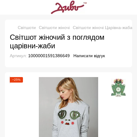
Свiтшоти
Світшоти жіночі
Світшоти жіночі Царівна-жаба
Світшот жіночий з поглядом
царівни-жаби
Артикул:
10000001591386649
Написати відгук
−25%