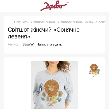
Свiтшоти
Світшоти жіночі
Світшоти жіночі Сонячне левен
Світшот жіночий «Сонячне
левеня»
Артикул:
35swW
Написати відгук