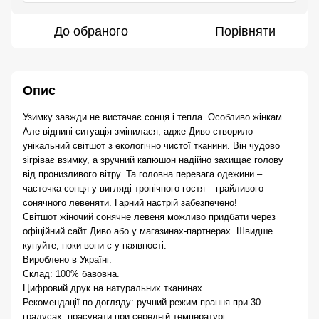
До обраного
Порівняти
Опис
Узимку завжди не вистачає сонця і тепла. Особливо жінкам. 
Але віднині ситуація змінилася, адже Диво створило 
унікальний світшот з екологічно чистої тканини. Він чудово 
зігріває взимку, а зручний капюшон надійно захищає голову 
від пронизливого вітру. Та головна перевага одежини – 
часточка сонця у вигляді тропічного гостя – грайливого 
сонячного левеняти. Гарний настрій забезпечено!
Світшот жіночий сонячне левеня можливо придбати через 
офіційний сайт Диво або у магазинах-партнерах. Швидше 
купуйте, поки вони є у наявності.
Вироблено в Україні.
Склад: 100% бавовна.
Цифровий друк на натуральних тканинах.
Рекомендації по догляду: ручний режим прання при 30 
градусах, прасувати при середній температурі.