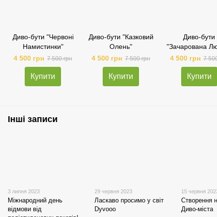
Диво-бути "Червоні
Диво-бути "Казковий
Диво-бути
Намистинки"
Олень"
"Зачарована Л
4 500 грн
4 500 грн
4 500 грн
7 500 грн
7 500 грн
7 50
Купити
Купити
Купити
Інші записи
3 липня 2023
29 червня 2023
15 червня 202
Міжнародний день
Ласкаво просимо у світ
Cтворення н
відмови від
Dyvooo
Диво-міста