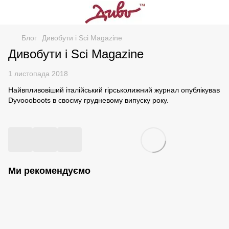
Блог
Дивобути і Sci Magazine
Дивобути і Sci Magazine
1 листопада 2018
Найвпливовіший італійський гірськолижний журнал опублікував
Dyvoooboots в своєму грудневому випуску року.
Ми рекомендуємо