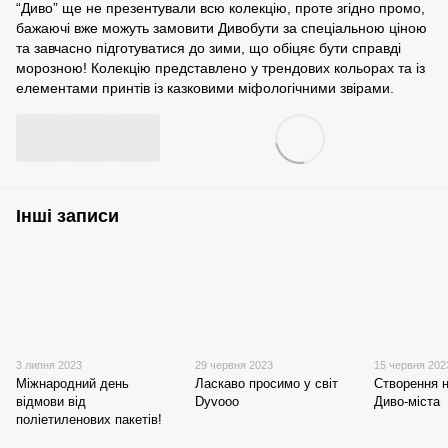
“Диво” ще не презентували всю колекцію, проте згідно промо,
бажаючі вже можуть замовити Дивобути за спеціальною ціною
та завчасно підготуватися до зими, що обіцяє бути справді
морозною! Колекцію представлено у трендових кольорах та із
елементами принтів із казковими міфологічними звірами.
Інші записи
3 липня 2023
29 червня 2023
15 червня 202
Міжнародний день
Ласкаво просимо у світ
Cтворення н
відмови від
Dyvooo
Диво-міста
поліетиленових пакетів!