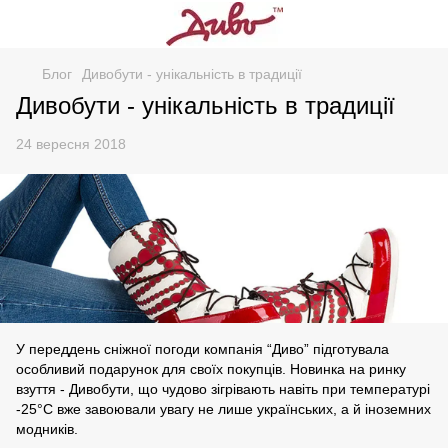
Блог
Дивобути - унікальність в традиції
Дивобути - унікальність в традиції
24 вересня 2018
У переддень сніжної погоди компанія “Диво” підготувала
особливий подарунок для своїх покупців. Новинка на ринку
взуття - Дивобути, що чудово зігрівають навіть при температурі
-25°С вже завоювали увагу не лише українських, а й іноземних
модників.